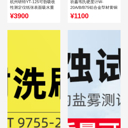
杭州研特YT-125可勃吸收
祈鑫韦氏硬度计W-
性测定仪纸张表面吸水重
20A/B/B75铝合金型材黄铜
量测定仪纸和纸板
不锈钢金属硬度测试仪
¥3900
¥1100