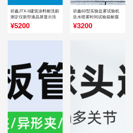
祈鑫JTX-II建筑涂料耐洗刷
祈鑫60型实验盐雾试验机
测定仪新型液晶屏显示洗
盐水喷雾时间试验箱耐腐
刷仪测试仪
蚀酸性老化测试仪
¥5200
¥3200