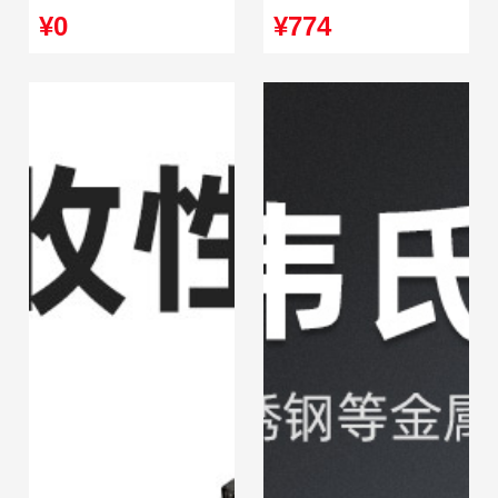
航海气象便携式
电参数表
¥0
¥774