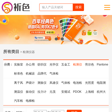
1
2
3
所有类目
> 检测仪器
分类：
实验室
办公用
纺织仪
光学仪
五金工
检测仪
劳尔色
Pantone
仪器
标准色
品
机械设
器
品牌代
器
气体检
具
器
卡
色卡
卡
备
理
测仪器
离子风
声级计
测振仪
风速仪
气体检
电池检
光照度
电阻测
机
测温仪
振动仪
拉力计
元茂
测仪
安规试
测仪
PDOK
计
上海精
试仪
杭州大
汽车检
电梯检
验指
天粘度
成粮食
测仪器
测仪器
计
仪器