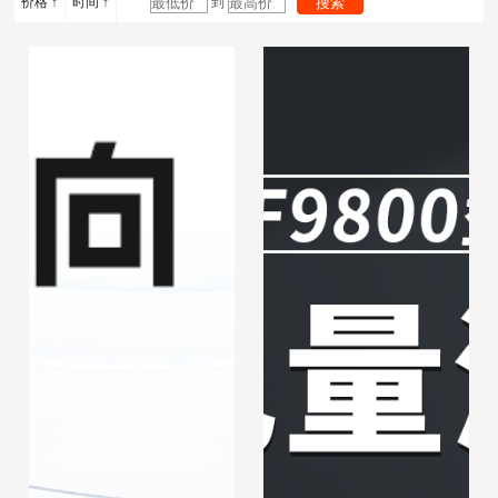
价格 ↑
时间 ↑
到