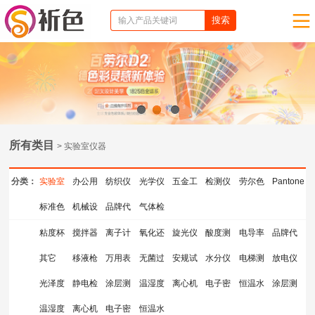
1
2
3
所有类目
> 实验室仪器
分类：
实验室
办公用
纺织仪
光学仪
五金工
检测仪
劳尔色
Pantone
仪器
标准色
品
机械设
器
品牌代
器
气体检
具
器
卡
色卡
卡
备
理
测仪器
粘度杯
搅拌器
离子计
氧化还
旋光仪
酸度测
电导率
品牌代
其它
移液枪
测量仪
万用表
原电位
无菌过
安规试
量仪
水分仪
仪
电梯测
理
放电仪
光泽度
静电检
涂层测
计
滤器
温湿度
验指
离心机
检测仪
电子密
试检测
恒温水
涂层测
仪
温湿度
测仪
离心机
厚仪
电子密
计
恒温水
度计
仪
浴锅
厚仪