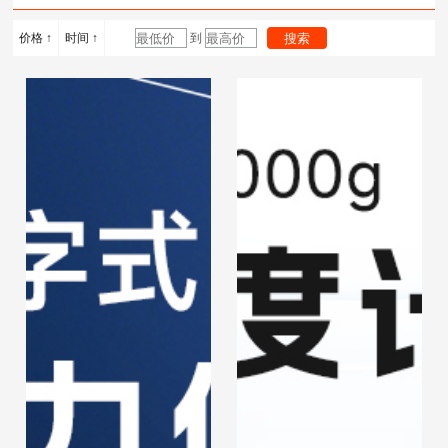
计
度计
浴锅
价格 ↑
时间 ↑
到