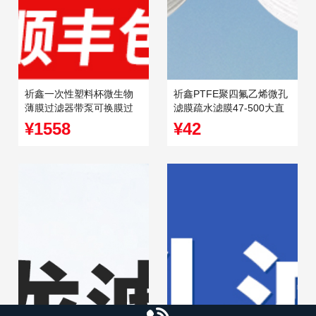
祈鑫一次性塑料杯微生物
祈鑫PTFE聚四氟乙烯微孔
薄膜过滤器带泵可换膜过
滤膜疏水滤膜47-500大直
滤器杯式过滤器
径0.2-5.0um孔径
¥1558
¥42