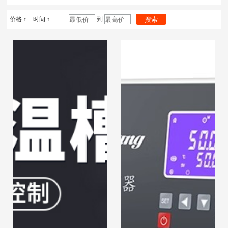
计
度计
浴锅
价格 ↑
时间 ↑
到