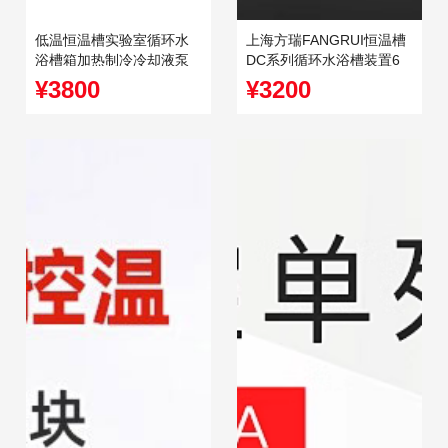
低温恒温槽实验室循环水
上海方瑞FANGRUI恒温槽
浴槽箱加热制冷冷却液泵
DC系列循环水浴槽装置6
卧式水槽
升15升30升
¥3800
¥3200