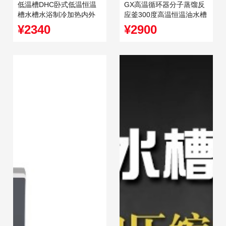
低温槽DHC卧式低温恒温
GX高温循环器分子蒸馏反
槽水槽水浴制冷加热内外
应釜300度高温恒温油水槽
循环泵反应浴
水浴箱
¥2340
¥2900