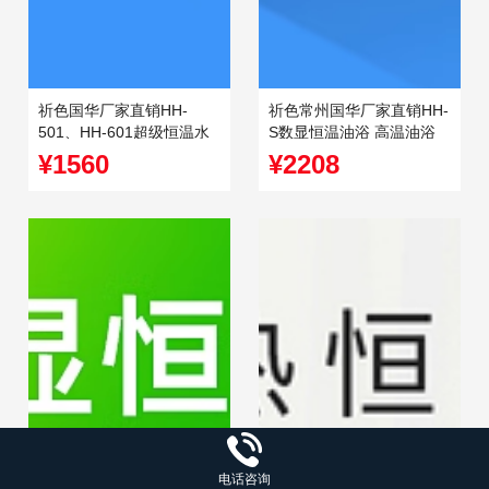
祈色国华厂家直销HH-
祈色常州国华厂家直销HH-
501、HH-601超级恒温水
S数显恒温油浴 高温油浴
浴锅
锅
¥1560
¥2208
电话咨询