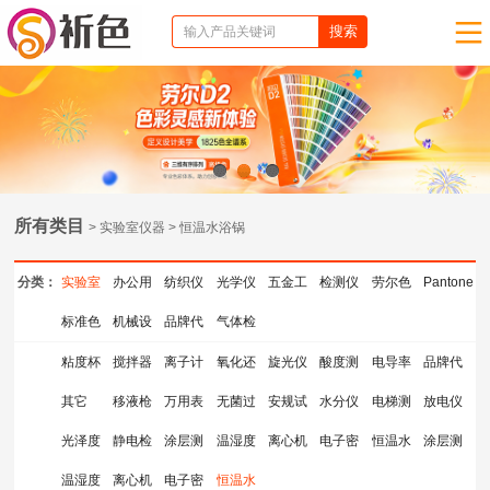
1
2
3
所有类目
> 实验室仪器 > 恒温水浴锅
分类：
实验室
办公用
纺织仪
光学仪
五金工
检测仪
劳尔色
Pantone
仪器
标准色
品
机械设
器
品牌代
器
气体检
具
器
卡
色卡
卡
备
理
测仪器
粘度杯
搅拌器
离子计
氧化还
旋光仪
酸度测
电导率
品牌代
其它
移液枪
测量仪
万用表
原电位
无菌过
安规试
量仪
水分仪
仪
电梯测
理
放电仪
光泽度
静电检
涂层测
计
滤器
温湿度
验指
离心机
检测仪
电子密
试检测
恒温水
涂层测
仪
温湿度
测仪
离心机
厚仪
电子密
计
恒温水
度计
仪
浴锅
厚仪