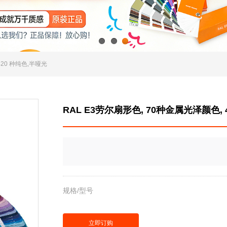
1
2
3
420 种纯色,半哑光
RAL E3劳尔扇形色, 70种金属光泽颜色, 
规格/型号
立即订购