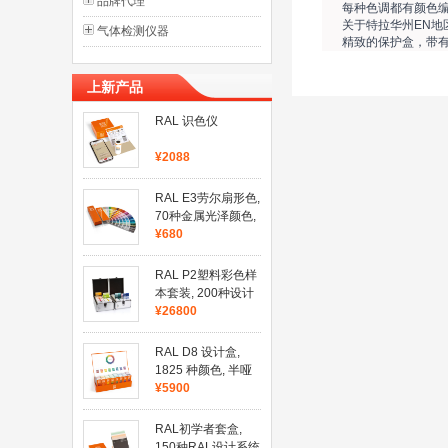
品牌代理
每种色调都有颜色
关于特拉华州EN地区
气体检测仪器
精致的保护盒，带
上新产品
RAL 识色仪
¥2088
RAL E3劳尔扇形色,
70种金属光泽颜色,
420 种纯色,半哑光
¥680
RAL P2塑料彩色样
本套装, 200种设计
系统色
¥26800
RAL D8 设计盒,
1825 种颜色, 半哑
光, 8本色卡
¥5900
RAL初学者套盒,
150种RAL设计系统