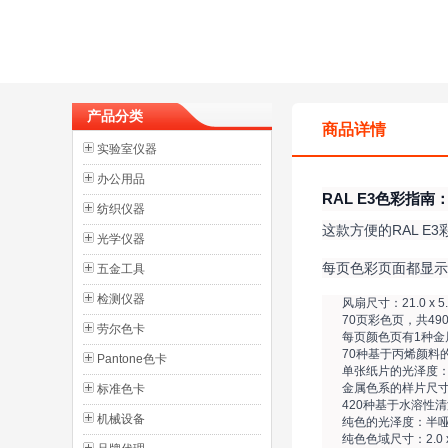
产品分类
商品详情
实验室仪器
办公用品
RAL E3色彩指
纺织仪器
这款方便的RAL E
光学仪器
每页色彩页面都显示
五金工具
检测仪器
风扇尺寸：21.0 x 5
70页彩色页，共49
劳尔色卡
每页颜色页有1种金
70种基于丙烯颜料
Pantone色卡
单张纸片的光泽度
金属色系的样片尺寸：3
标准色卡
420种基于水溶性
机械设备
纯色的光泽度：半
纯色色域尺寸：2.0 x