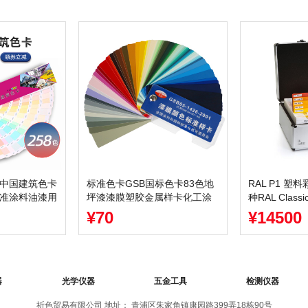
卡中国建筑色卡
标准色卡GSB国标色卡83色地
RAL P1 塑料
标准涂料油漆用
坪漆漆膜塑胶金属样卡化工涂
种RAL Class
料GSB05-1426-2001
¥70
¥14500
器
光学仪器
五金工具
检测仪器
祈色贸易有限公司 地址： 青浦区朱家角镇康园路399弄18栋90号