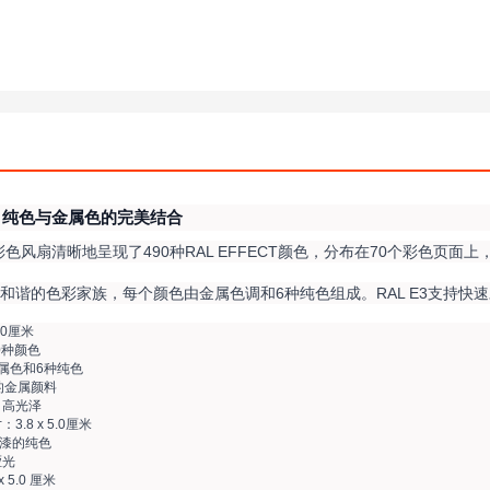
南：纯色与金属色的完美结合
3彩色风扇清晰地呈现了490种RAL EFFECT颜色，分布在70个彩色页
和谐的色彩家族，每个颜色由金属色调和6种纯色组成。RAL E3支持快
.0厘米
0种颜色
属色和6种纯色
的金属颜料
：高光泽
.8 x 5.0厘米
清漆的纯色
哑光
 5.0 厘米