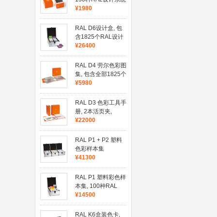
PLUS颜色
¥1980
RAL D6设计盒, 包
含1825个RAL设计
系统及彩色
¥26400
RAL D4 劳尔色彩图
集, 包含全部1825个
RAL设计系统及颜
¥5980
色
RAL D3 色彩工具手
册, 2本活页夹,
1825种颜色
¥22000
RAL P1 + P2 塑料
色彩样本集
¥41300
RAL P1 塑料彩色样
本集, 100种RAL
Classic颜色
¥14500
RAL K6盒装色卡,