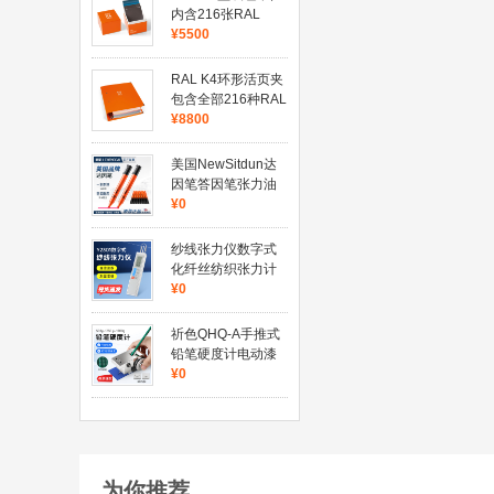
内含216张RAL
CLASSIC单张纸张,
¥5500
A6格式
RAL K4环形活页夹
包含全部216种RAL
CLASSIC颜色
¥8800
美国NewSitdun达
因笔答因笔张力油
污测试达因值测试
¥0
笔电晕测试笔
纱线张力仪数字式
化纤丝纺织张力计
Y2301电子式加弹
¥0
机张力测试仪
祈色QHQ-A手推式
铅笔硬度计电动漆
膜硬度测试仪三合
¥0
一1000g油漆硬度
仪
为你推荐