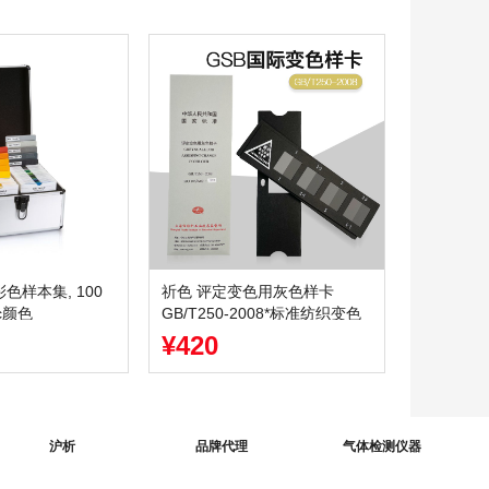
彩色样本集, 100
祈色 评定变色用灰色样卡
ic颜色
GB/T250-2008*标准纺织变色
灰卡沾色105A02
¥420
沪析
品牌代理
气体检测仪器