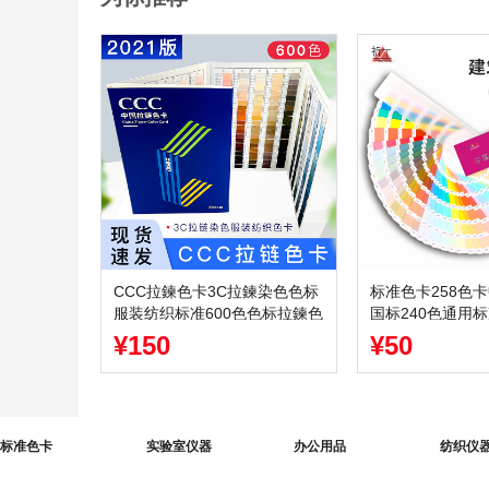
CCC拉鍊色卡3C拉鍊染色色标
标准色卡258色
服装纺织标准600色色标拉鍊色
国标240色通用
卡
色卡可定制封面
¥150
¥50
标准色卡
实验室仪器
办公用品
纺织仪